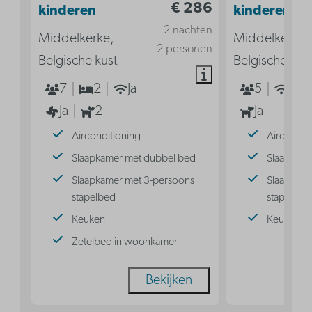
€ 286
kinderen
kinderen
2 nachten
Middelkerke,
Middelkerke,
2 personen
Belgische kust
Belgische kus
7
2
Ja
5
Ja
Ja
2
Ja
Airconditioning
Aircondit
Slaapkamer met dubbel bed
Slaaphoek
Slaapkamer met 3-persoons
Slaaphoek
stapelbed
stapelbed
Keuken
Keuken
Zetelbed in woonkamer
Bekijken