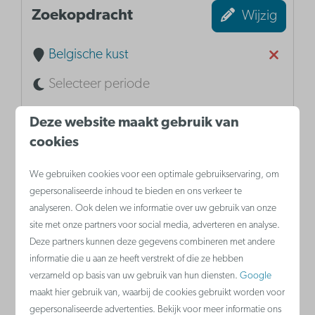
Zoekopdracht
Wijzig
Belgische kust
Selecteer periode
Aantal personen
Deze website maakt gebruik van
cookies
Filters
Selecteer
We gebruiken cookies voor een optimale gebruikservaring, om
gepersonaliseerde inhoud te bieden en ons verkeer te
analyseren. Ook delen we informatie over uw gebruik van onze
site met onze partners voor social media, adverteren en analyse.
Sorteren op: Populair
Deze partners kunnen deze gegevens combineren met andere
informatie die u aan ze heeft verstrekt of die ze hebben
verzameld op basis van uw gebruik van hun diensten.
Google
Resultaten (5 bestemmingen)
maakt hier gebruik van, waarbij de cookies gebruikt worden voor
gepersonaliseerde advertenties. Bekijk voor meer informatie ons