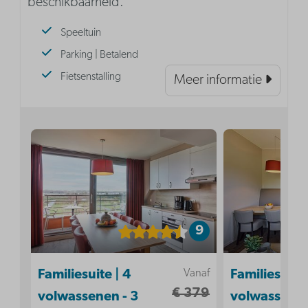
beschikbaarheid.
Speeltuin
Parking | Betalend
Fietsenstalling
Meer informatie
9
Vanaf
Familiesuite | 4
Familiesuite 
€ 379
volwassenen - 3
volwassenen