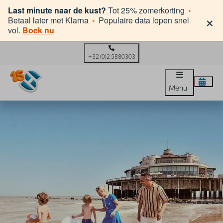
Last minute naar de kust?
Tot 25% zomerkorting
•
×
Betaal later met Klarna
•
Populaire data lopen snel
vol.
Boek nu
+32 (0)2 5880303
Menu