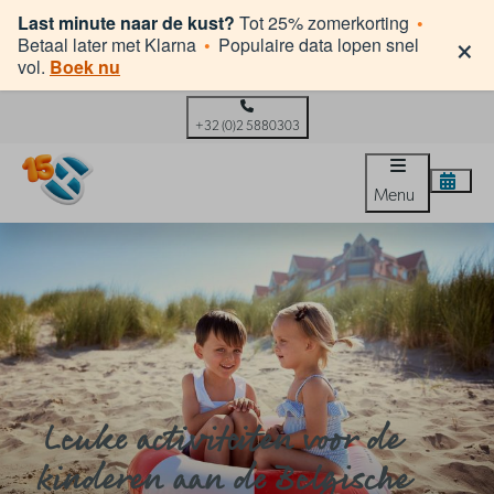
Last minute naar de kust?
Tot 25% zomerkorting
•
×
Betaal later met Klarna
•
Populaire data lopen snel
vol.
Boek nu
+32 (0)2 5880303
Menu
Leuke activiteiten voor de
kinderen aan de Belgische