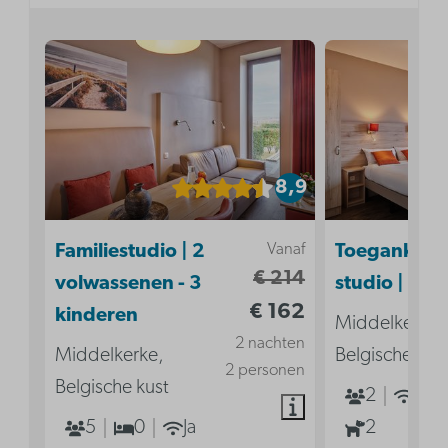
8,9
Vanaf
Familiestudio | 2
Toegankelij
€ 214
volwassenen - 3
studio | 2p
€ 162
kinderen
Middelkerke,
2 nachten
Middelkerke,
Belgische kus
2 personen
Belgische kust
2
Ja
5
0
Ja
2