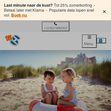
Last minute naar de kust?
Tot 25% zomerkorting
•
×
Betaal later met Klarna
•
Populaire data lopen snel
vol.
Boek nu
+32 (0)2 5880303
Menu