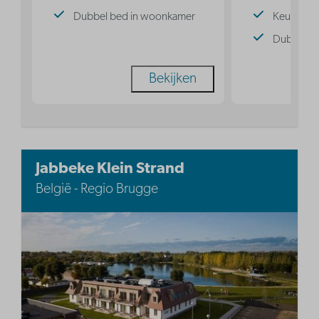
Dubbel bed in woonkamer
Keuken
Dubbel b
Bekijken
Jabbeke Klein Strand
België - Regio Brugge