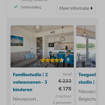
Parking | Betalend
Fietsenstalling
Meer informatie
9
Vanaf
Familiestudio | 2
Toegankelij
€ 232
volwassenen - 3
studio | 2p
€ 175
kinderen
Nieuwpoort ,
2 nachten
Nieuwpoort ,
Belgische kus
2 personen