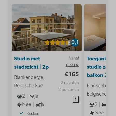
9,1
Vanaf
Studio met
Toegankelij
€ 218
stadszicht | 2p
studio zond
€ 165
balkon 2p
Blankenberge,
2 nachten
Belgische kust
Blankenberge
2 personen
Belgische kus
2
Ja
Nee
Ja
2
1
Nee
Keuken