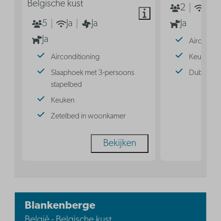
Belgische kust
2
Ja
5
Ja
Ja
Ja
Ja
Aircondit
Airconditioning
Keuken
Slaaphoek met 3-persoons
Dubbel b
stapelbed
Keuken
Zetelbed in woonkamer
Bekijken
Blankenberge
België - Belgische kust