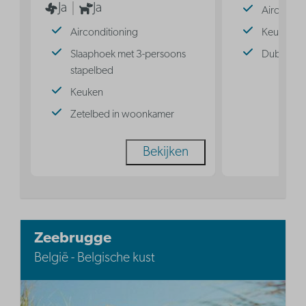
Ja
Ja
Aircondit
Airconditioning
Keuken
Slaaphoek met 3-persoons
Dubbel b
stapelbed
Keuken
Zetelbed in woonkamer
Bekijken
Zeebrugge
België - Belgische kust