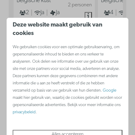
Belgische kust
Belgische kus
2 personen
2
Ja
Ja
4
Ja
2
2
Deze website maakt gebruik van
cookies
Airconditioning
Aircondit
Keuken
Keuken
We gebruiken cookies voor een optimale gebruikservaring, om
Dubbel bed in woonkamer
Zetelbed
gepersonaliseerde inhoud te bieden en ons verkeer te
analyseren. Ook delen we informatie over uw gebruik van onze
Dubbel b
site met onze partners voor social media, adverteren en analyse.
Deze partners kunnen deze gegevens combineren met andere
Bekijken
informatie die u aan ze heeft verstrekt of die ze hebben
verzameld op basis van uw gebruik van hun diensten.
Google
maakt hier gebruik van, waarbij de cookies gebruikt worden voor
gepersonaliseerde advertenties. Bekijk voor meer informatie ons
privacybeleid
.
Nieuwpoort
België - Belgische kust
Alles accepteren