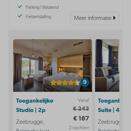
Parking | Betalend
Fietsenstalling
Meer informatie
9
Vanaf
Toegankelijke
Toegankelij
€ 243
Studio | 2p
Suite | 4p
€ 187
Zeebrugge,
Zeebrugge,
2 nachten