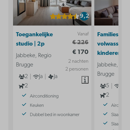
9,2
Vanaf
Toegankelijke
Familiesuite 
€ 226
studio | 2p
volwassenen
€ 170
kinderen
Jabbeke, Regio
2 nachten
Brugge
Jabbeke, Reg
2 personen
Brugge
2
Ja
Ja
2
5
Ja
2
Airconditioning
Keuken
Aircondit
Dubbel bed in woonkamer
Slaaphoek
Slaaphoek