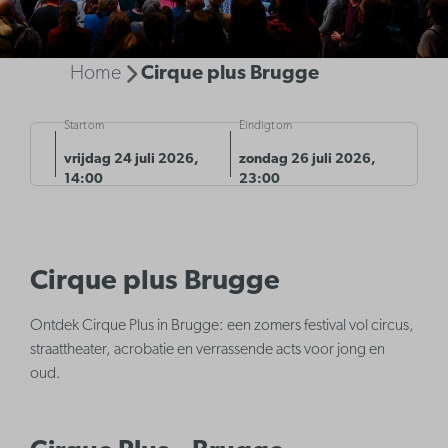
Home
Cirque plus Brugge
Start om
Eindigt om
vrijdag 24 juli 2026,
zondag 26 juli 2026,
14:00
23:00
Cirque plus Brugge
Ontdek Cirque Plus in Brugge: een zomers festival vol circus,
straattheater, acrobatie en verrassende acts voor jong en
oud.