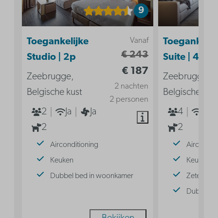
9
Vanaf
Toegankelijke
Toegankelij
€ 243
Studio | 2p
Suite | 4p
€ 187
Zeebrugge,
Zeebrugge,
2 nachten
Belgische kust
Belgische kus
2 personen
2
Ja
Ja
4
Ja
2
2
Airconditioning
Aircondit
Keuken
Keuken
Dubbel bed in woonkamer
Zetelbed
Dubbel b