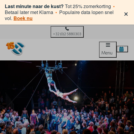
Last minute naar de kust?
Tot 25% zomerkorting
•
×
Betaal later met Klarna
•
Populaire data lopen snel
vol.
Boek nu
+32 (0)2 5880303
Menu