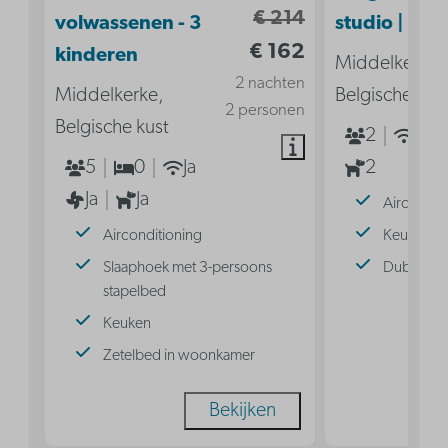
€ 214
volwassenen - 3
studio | 2p
€ 162
kinderen
Middelkerke,
2 nachten
Middelkerke,
Belgische kus
2 personen
Belgische kust
2
Ja
5
0
Ja
2
Ja
Ja
Aircondit
Airconditioning
Keuken
Slaaphoek met 3-persoons
Dubbel b
stapelbed
Keuken
Zetelbed in woonkamer
Bekijken