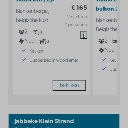
stadszicht | 2p
studio zond
€ 165
balkon 2p
Blankenberge,
2 nachten
Belgische kust
Blankenberge
2 personen
Belgische kus
2
Ja
Nee
Ja
2
1
Nee
Keuken
Dubbel bed in woonkamer
Keuken
Dubbel b
Bekijken
Jabbeke Klein Strand