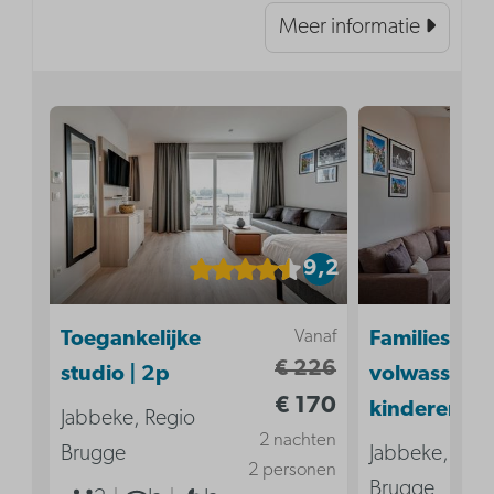
Meer informatie
9,2
Vanaf
Toegankelijke
Familiesuite 
€ 226
studio | 2p
volwassenen
€ 170
kinderen
Jabbeke, Regio
2 nachten
Brugge
Jabbeke, Reg
2 personen
Brugge