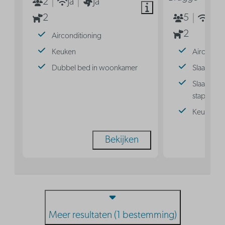
2
Ja
Ja
2
5
Ja
2
Airconditioning
Keuken
Aircondit
Dubbel bed in woonkamer
Slaaphoek
Slaaphoek
stapelbed
Keuken
Bekijken
Meer resultaten (1 bestemming)