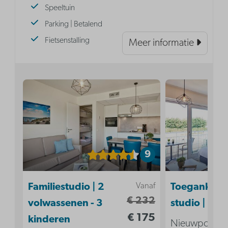
Speeltuin
Parking | Betalend
Fietsenstalling
Meer informatie
9
Vanaf
Familiestudio | 2
Toegankelij
€ 232
volwassenen - 3
studio | 2p
€ 175
kinderen
Nieuwpoort ,