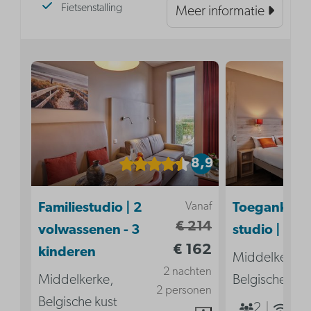
Fietsenstalling
Meer informatie
8,9
Vanaf
Familiestudio | 2
Toegankelij
€ 214
volwassenen - 3
studio | 2p
€ 162
kinderen
Middelkerke,
2 nachten
Middelkerke,
Belgische kus
2 personen
Belgische kust
2
Ja