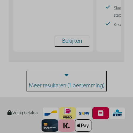
Slaaphoek
stapelbed
Keuken
Bekijken
Meer resultaten (1 bestemming)
Veilig betalen