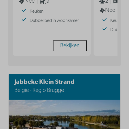
Nee
Ja
2
1
Nee
Keuken
Dubbel bed in woonkamer
Keuken
Dubbel b
Bekijken
Jabbeke Klein Strand
België - Regio Brugge