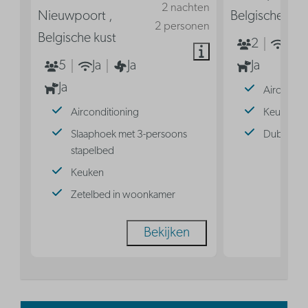
2 nachten
Nieuwpoort ,
Belgische kus
2 personen
Belgische kust
2
Ja
5
Ja
Ja
Ja
Ja
Aircondit
Airconditioning
Keuken
Slaaphoek met 3-persoons
Dubbel b
stapelbed
Keuken
Zetelbed in woonkamer
Bekijken