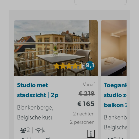
9,1
Vanaf
Studio met
Toegankelij
€ 218
stadszicht | 2p
studio zond
€ 165
balkon 2p
Blankenberge,
2 nachten
Belgische kust
Blankenberge
2 personen
Belgische kus
2
Ja