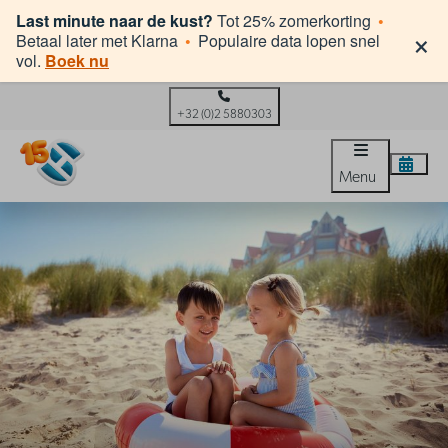
Last minute naar de kust?
Tot 25% zomerkorting
•
×
Betaal later met Klarna
•
Populaire data lopen snel
vol.
Boek nu
+32 (0)2 5880303
Menu