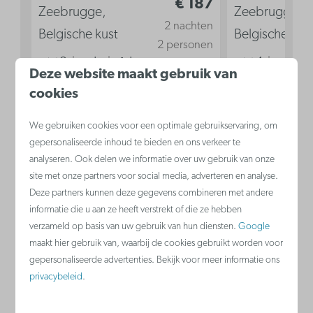
€ 187
Zeebrugge,
Zeebrugge,
2 nachten
Belgische kust
Belgische kus
2 personen
2
Ja
Ja
4
Ja
Deze website maakt gebruik van
2
2
cookies
Airconditioning
Aircondit
We gebruiken cookies voor een optimale gebruikservaring, om
Keuken
Keuken
gepersonaliseerde inhoud te bieden en ons verkeer te
Dubbel bed in woonkamer
Zetelbed
analyseren. Ook delen we informatie over uw gebruik van onze
site met onze partners voor social media, adverteren en analyse.
Dubbel b
Deze partners kunnen deze gegevens combineren met andere
informatie die u aan ze heeft verstrekt of die ze hebben
Bekijken
verzameld op basis van uw gebruik van hun diensten.
Google
maakt hier gebruik van, waarbij de cookies gebruikt worden voor
gepersonaliseerde advertenties. Bekijk voor meer informatie ons
privacybeleid
.
Nieuwpoort