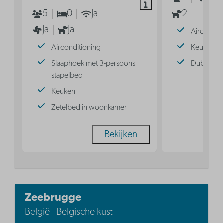
5
0
Ja
2
Ja
Ja
Aircondit
Airconditioning
Keuken
Slaaphoek met 3-persoons
Dubbel b
stapelbed
Keuken
Zetelbed in woonkamer
Bekijken
Zeebrugge
België - Belgische kust