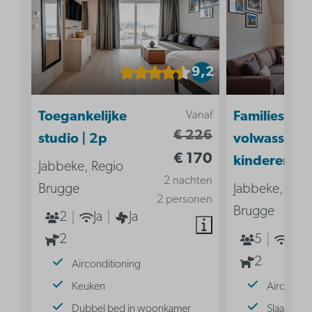
9,2
Vanaf
Toegankelijke
Familiesuite 
€ 226
studio | 2p
volwassenen
€ 170
kinderen
Jabbeke, Regio
2 nachten
Brugge
Jabbeke, Reg
2 personen
Brugge
2
Ja
Ja
2
5
Ja
2
Airconditioning
Keuken
Aircondit
Dubbel bed in woonkamer
Slaaphoek