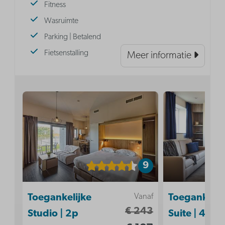
Fitness
Wasruimte
Parking | Betalend
Fietsenstalling
Meer informatie
9
Vanaf
Toegankelijke
Toegankelij
€ 243
Studio | 2p
Suite | 4p