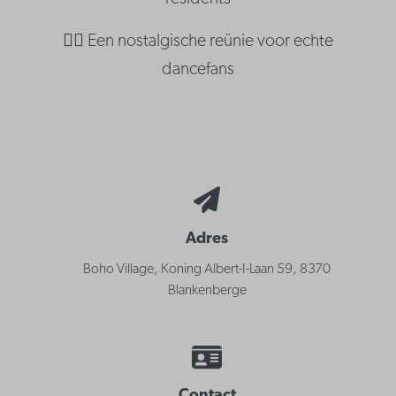
👯‍♂️ Een nostalgische reünie voor echte
dancefans
Adres
Boho Village, Koning Albert-I-Laan 59, 8370
Blankenberge
Contact