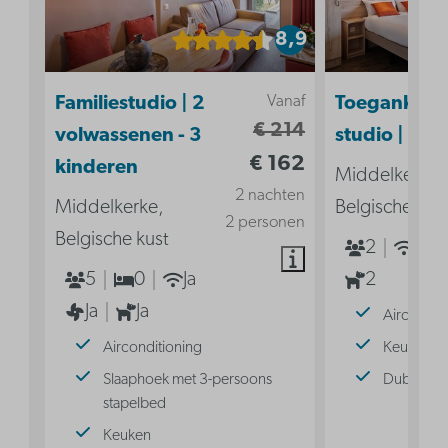
8,9
Vanaf
Familiestudio | 2
Toegankelij
€ 214
volwassenen - 3
studio | 2p
€ 162
kinderen
Middelkerke,
2 nachten
Middelkerke,
Belgische kus
2 personen
Belgische kust
2
Ja
5
0
Ja
2
Ja
Ja
Aircondit
Airconditioning
Keuken
Slaaphoek met 3-persoons
Dubbel b
stapelbed
Keuken