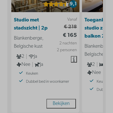
9,1
Vanaf
Studio met
Toegankelij
€ 218
stadszicht | 2p
studio zond
€ 165
balkon 2p
Blankenberge,
2 nachten
Belgische kust
Blankenberge
2 personen
Belgische kus
2
Ja
Nee
Ja
2
1
Nee
Keuken
Dubbel bed in woonkamer
Keuken
Dubbel b
Bekijken