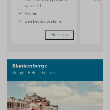
Slaaphoek met 3-persoons
Dubbel b
stapelbed
Keuken
Zetelbed in woonkamer
Bekijken
Blankenberge
België - Belgische kust