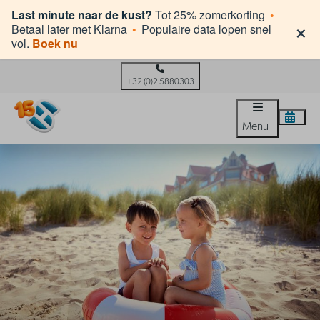
Last minute naar de kust?
Tot 25% zomerkorting
•
×
Betaal later met Klarna
•
Populaire data lopen snel
vol.
Boek nu
+32 (0)2 5880303
Menu