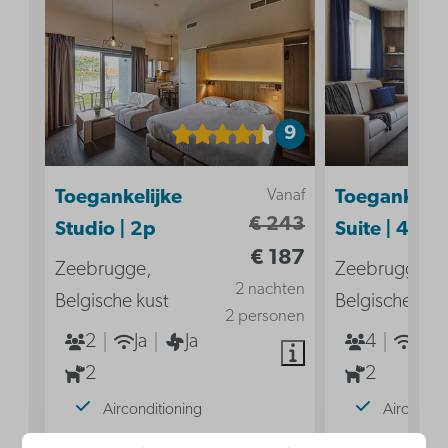
9
Vanaf
Toegankelijke
Toegankelij
€ 243
Studio | 2p
Suite | 4p
€ 187
Zeebrugge,
Zeebrugge,
2 nachten
Belgische kust
Belgische kus
2 personen
2
Ja
Ja
4
Ja
2
2
Airconditioning
Aircondit
Keuken
Keuken