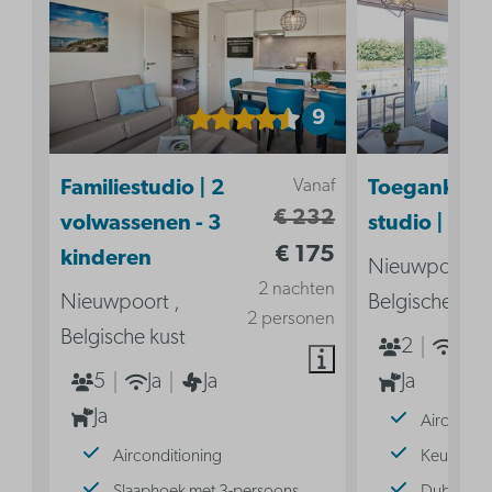
9
Vanaf
Familiestudio | 2
Toegankelij
€ 232
volwassenen - 3
studio | 2p
€ 175
kinderen
Nieuwpoort ,
2 nachten
Nieuwpoort ,
Belgische kus
2 personen
Belgische kust
2
Ja
5
Ja
Ja
Ja
Ja
Aircondit
Airconditioning
Keuken