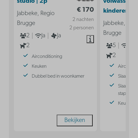
studio | 2p
volwassenen
€ 170
kinderen
Jabbeke, Regio
2 nachten
Brugge
Jabbeke, Reg
2 personen
Brugge
2
Ja
Ja
2
5
Ja
2
Airconditioning
Keuken
Aircondit
Dubbel bed in woonkamer
Slaaphoek
Slaaphoek
stapelbed
Keuken
Bekijken