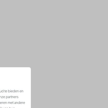
ud te bieden en
nze partners
neren met andere