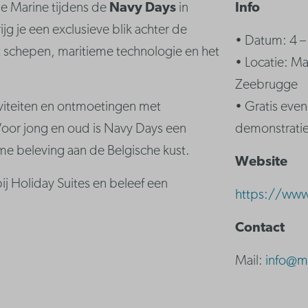
e Marine tijdens de
Navy Days
in
Info
 je een exclusieve blik achter de
• Datum: 4 – 
 schepen, maritieme technologie en het
• Locatie: M
Zeebrugge
viteiten en ontmoetingen met
• Gratis eve
 Voor jong en oud is Navy Days een
demonstrati
me beleving aan de Belgische kust.
Website
j Holiday Suites en beleef een
https://www
Contact
Mail:
info@m