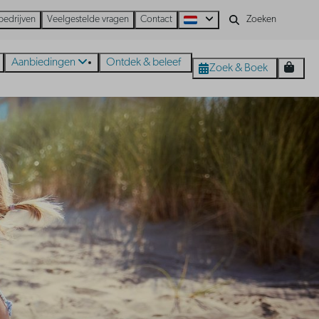
bedrijven
Veelgestelde vragen
Contact
Aanbiedingen
Ontdek & beleef
Zoek & Boek