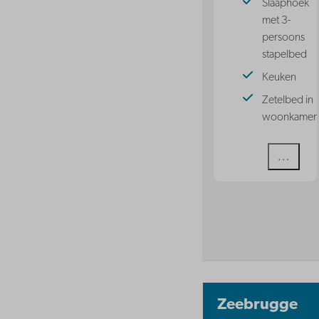
Slaaphoek
met 3-
persoons
stapelbed
Keuken
Zetelbed in
woonkamer
Bekijke
Zeebrugge