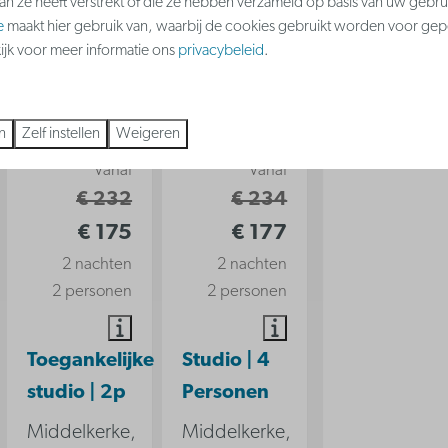
aan ze heeft verstrekt of die ze hebben verzameld op basis van uw gebru
e
maakt hier gebruik van, waarbij de cookies gebruikt worden voor gep
kijk voor meer informatie ons
privacybeleid
.
9
9
9,5
n
Zelf instellen
Weigeren
Vanaf
Vanaf
€ 232
€ 234
€ 175
€ 177
2 nachten
2 nachten
2 personen
2 personen
Toegankelijke
Studio | 4
studio | 2p
Personen
Middelkerke,
Middelkerke,