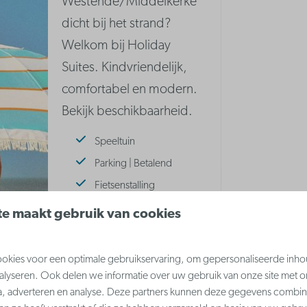
Westende/Middelkerke
dicht bij het strand?
Welkom bij Holiday
Suites. Kindvriendelijk,
comfortabel en modern.
Bekijk beschikbaarheid.
Speeltuin
Parking | Betalend
Fietsenstalling
e maakt gebruik van cookies
Meer informatie
kies voor een optimale gebruikservaring, om gepersonaliseerde inho
nalyseren. Ook delen we informatie over uw gebruik van onze site met o
a, adverteren en analyse. Deze partners kunnen deze gegevens combi