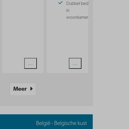
Dubbel bed
in
woonkamer
n
Bekijken
Bekijken
Meer
België - Belgische kust