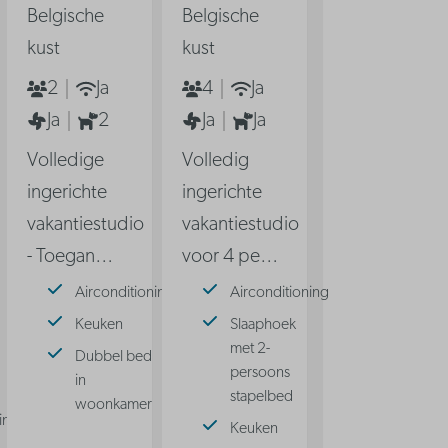
Belgische
Belgische
kust
kust
2
Ja
4
Ja
Ja
2
Ja
Ja
Volledige
Volledig
ingerichte
ingerichte
vakantiestudio
vakantiestudio
- Toegan
…
voor 4 pe
…
Airconditioning
Airconditioning
Keuken
Slaaphoek
met 2-
Dubbel bed
persoons
in
stapelbed
woonkamer
ing
Keuken