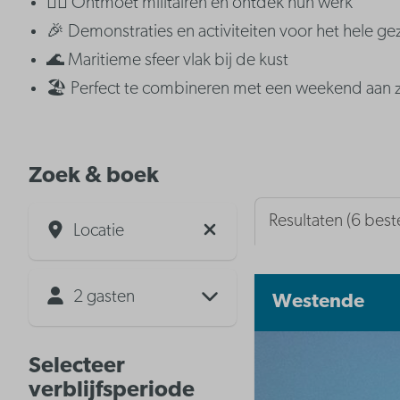
👨‍✈️ Ontmoet militairen en ontdek hun werk
🎉 Demonstraties en activiteiten voor het hele ge
🌊 Maritieme sfeer vlak bij de kust
🏖️ Perfect te combineren met een weekend aan 
Zoek & boek
Resultaten (6 be
Locatie
2 gasten
Westende
Selecteer
verblijfsperiode