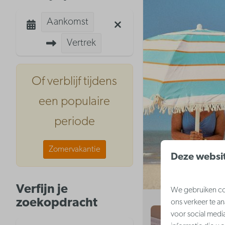
Aankomst
Vertrek
Of verblijf tijdens
een populaire
periode
Zomervakantie
Deze websit
Verfijn je
We gebruiken coo
zoekopdracht
ons verkeer te a
voor social medi