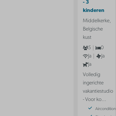
- 3
kinderen
Middelkerke,
Belgische
kust
5
0
Ja
Ja
Ja
Volledig
ingerichte
vakantiestudio
- Voor ko
…
Aircondition