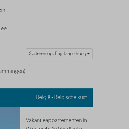
zin
zee
Sorteren op: Prijs laag - hoog
stemmingen)
België - Belgische kust
Vakantieappartementen in