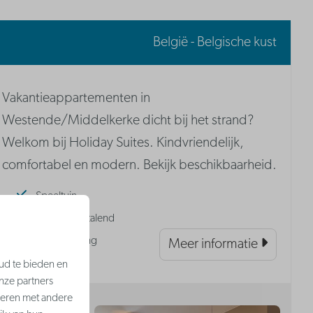
België - Belgische kust
Vakantieappartementen in
Westende/Middelkerke dicht bij het strand?
Welkom bij Holiday Suites. Kindvriendelijk,
comfortabel en modern. Bekijk beschikbaarheid.
Speeltuin
Parking | Betalend
Fietsenstalling
Meer informatie
ud te bieden en
nze partners
neren met andere