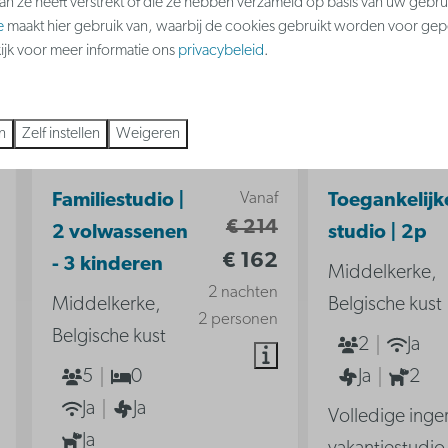
aan ze heeft verstrekt of die ze hebben verzameld op basis van uw gebru
e
maakt hier gebruik van, waarbij de cookies gebruikt worden voor gep
kijk voor meer informatie ons
privacybeleid
.
n
Zelf instellen
Weigeren
8,9
Vanaf
Familiestudio |
Toegankelijk
€ 214
2 volwassenen
studio | 2p
€ 162
- 3 kinderen
Middelkerke,
2 nachten
Middelkerke,
Belgische kust
2 personen
Belgische kust
2
Ja
5
0
Ja
2
Ja
Ja
Volledige inge
Ja