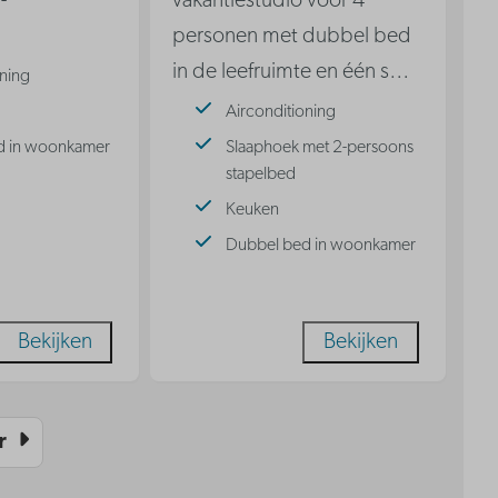
-
vakantiestudio voor 4
personen met dubbel bed
in de leefruimte en één s
…
oning
Airconditioning
d in woonkamer
Slaaphoek met 2-persoons
stapelbed
Keuken
Dubbel bed in woonkamer
Bekijken
Bekijken
r