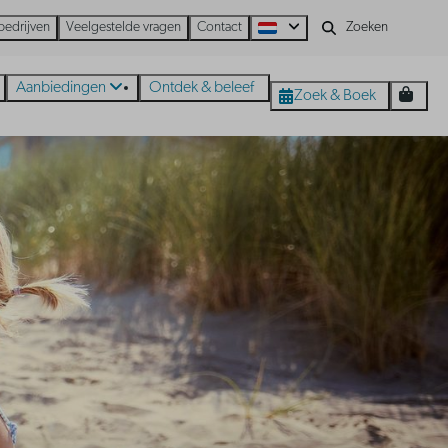
bedrijven
Veelgestelde vragen
Contact
Aanbiedingen
Ontdek & beleef
Zoek & Boek