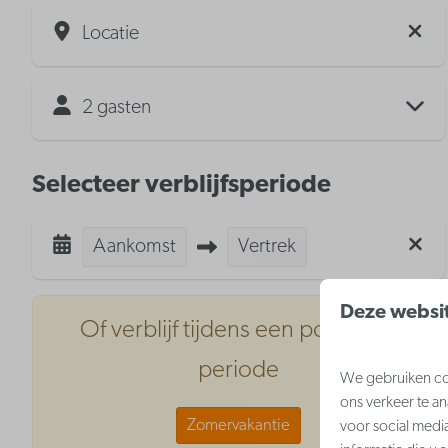
Locatie
2 gasten
Selecteer verblijfsperiode
Aankomst
Vertrek
Deze websit
Of verblijf tijdens een populaire
periode
We gebruiken coo
ons verkeer te a
Zomervakantie
voor social medi