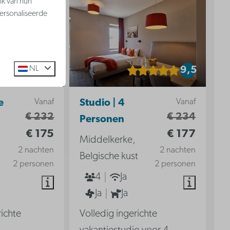
ik van hun
ersonaliseerde
NL
9
9,5
Vanaf
Vanaf
e
Studio | 4
€ 232
€ 234
Personen
€ 175
€ 177
Middelkerke,
2 nachten
2 nachten
Belgische kust
2 personen
2 personen
4
Ja
Ja
Ja
richte
Volledig ingerichte