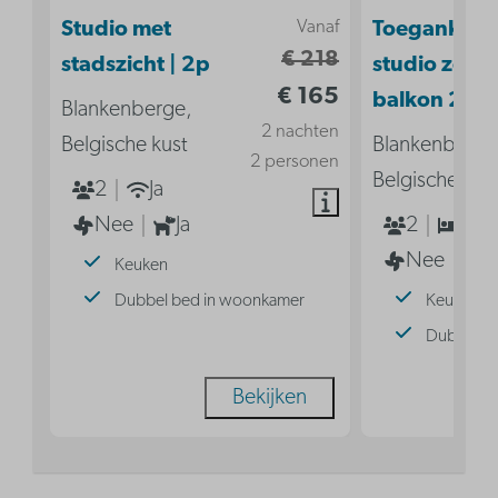
Vanaf
Studio met
Toegankelij
€ 218
stadszicht | 2p
studio zond
€ 165
balkon 2p
Blankenberge,
2 nachten
Belgische kust
Blankenberge
2 personen
Belgische kus
2
Ja
Nee
Ja
2
1
Nee
Keuken
Dubbel bed in woonkamer
Keuken
Dubbel b
Bekijken