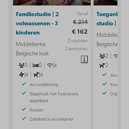
Vanaf
Familiestudio | 2
Toegankelij
€ 214
volwassenen - 3
studio | 2p
€ 162
kinderen
Middelkerke,
2 nachten
Middelkerke,
Belgische kus
2 personen
Belgische kust
2
Ja
5
0
Ja
2
Ja
Ja
Aircondit
Airconditioning
Keuken
Slaaphoek met 3-persoons
Dubbel b
stapelbed
Keuken
Zetelbed in woonkamer