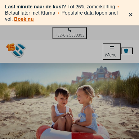
Last minute naar de kust?
Tot 25% zomerkorting
•
×
Betaal later met Klarna
•
Populaire data lopen snel
vol.
Boek nu
+32 (0)2 5880303
Menu