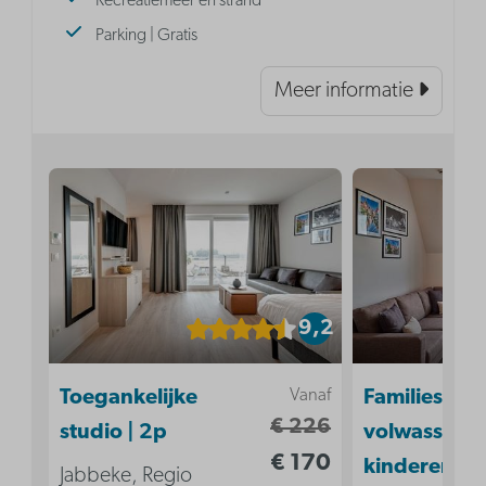
Recreatiemeer en strand
Parking | Gratis
Meer informatie
9,2
Vanaf
Toegankelijke
Familiesuite 
€ 226
studio | 2p
volwassenen
€ 170
kinderen
Jabbeke, Regio