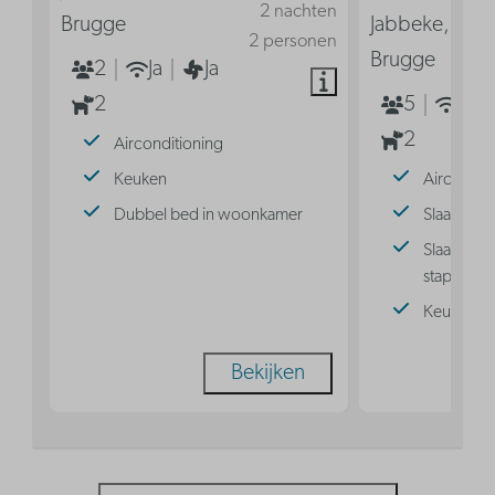
2 nachten
Brugge
Jabbeke, Reg
2 personen
Brugge
2
Ja
Ja
2
5
Ja
2
Airconditioning
Keuken
Aircondit
Dubbel bed in woonkamer
Slaaphoek
Slaaphoek
stapelbed
Keuken
Bekijken