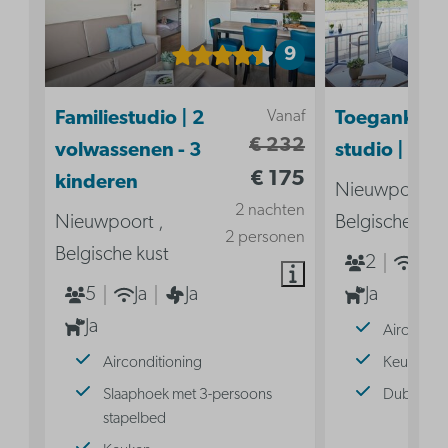
9
Vanaf
Familiestudio | 2
Toegankelij
€ 232
volwassenen - 3
studio | 2p
€ 175
kinderen
Nieuwpoort ,
2 nachten
Nieuwpoort ,
Belgische kus
2 personen
Belgische kust
2
Ja
5
Ja
Ja
Ja
Ja
Aircondit
Airconditioning
Keuken
Slaaphoek met 3-persoons
Dubbel b
stapelbed