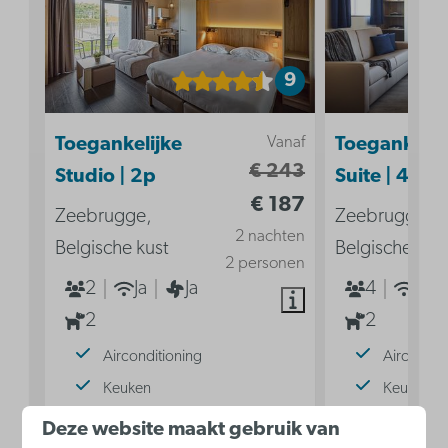
9
Vanaf
Toegankelijke
Toegankelij
€ 243
Studio | 2p
Suite | 4p
€ 187
Zeebrugge,
Zeebrugge,
2 nachten
Belgische kust
Belgische kus
2 personen
2
Ja
Ja
4
Ja
2
2
Airconditioning
Aircondit
Keuken
Keuken
Dubbel bed in woonkamer
Zetelbed
Deze website maakt gebruik van