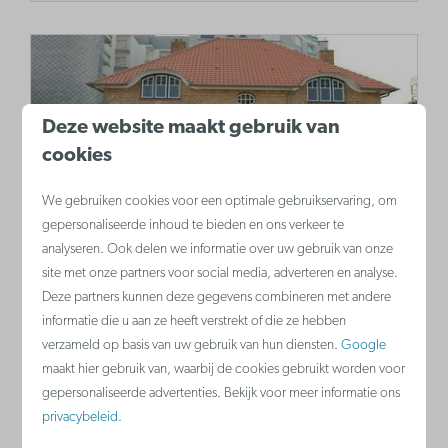
Deze website maakt gebruik van
cookies
We gebruiken cookies voor een optimale gebruikservaring, om
gepersonaliseerde inhoud te bieden en ons verkeer te
Villa Les Zéphyrs
analyseren. Ook delen we informatie over uw gebruik van onze
site met onze partners voor social media, adverteren en analyse.
Reis terug naar de jaren ’30, de periode
Deze partners kunnen deze gegevens combineren met andere
tussen de twee wereldoorlogen. De villa
informatie die u aan ze heeft verstrekt of die ze hebben
verzameld op basis van uw gebruik van hun diensten.
Google
werd gebruikt als vakantieverblijf van een
maakt hier gebruik van, waarbij de cookies gebruikt worden voor
doktersfamilie.
gepersonaliseerde advertenties. Bekijk voor meer informatie ons
privacybeleid
.