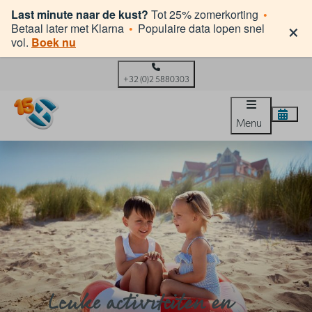
Last minute naar de kust?
Tot 25% zomerkorting
•
×
Betaal later met Klarna
•
Populaire data lopen snel
vol.
Boek nu
+32 (0)2 5880303
Menu
Leuke activiteiten en