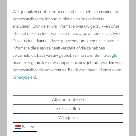
Meer
We gebruiken cookies voor een optimale gebruikservaring, om
gepersonaliseerde inhoud te bieden en ons verkeer te
analyseren. Ook delen we informatie over uw gebruik van onze
site met onze partners voor social media, adverteren en analyse.
Deze partners kunnen deze gegevens combineren met andere
informatie die u aan ze heeft verstrekt of die ze hebben
verzameld op basis van uw gebruik van hun diensten.
Google
maakt hier gebruik van, waarbij de cookies gebruikt worden voor
gepersonaliseerde advertenties. Bekijk voor meer informatie ons
privacybeleid
.
Raversyde natuurpark
Alles accepteren
Wie zin heeft in wat afwisseling, kan de zee
Zelf instellen
een paar uur aan de kant zetten en op
Weigeren
wandeltocht gaan door de natuur van
NL
Raversyde Natuurpark.