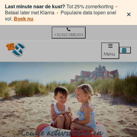
Last minute naar de kust?
Tot 25% zomerkorting
•
×
Betaal later met Klarna
•
Populaire data lopen snel
vol.
Boek nu
+32 (0)2 5880303
Menu
Leuke activiteiten en