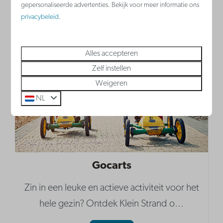
gepersonaliseerde advertenties. Bekijk voor meer informatie ons
Meer
privacybeleid
.
Alles accepteren
Zelf instellen
Weigeren
NL
Gocarts
Zin in een leuke en actieve activiteit voor het
hele gezin? Ontdek Klein Strand o
…