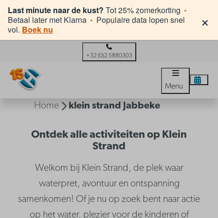
Last minute naar de kust?
Tot 25% zomerkorting
•
×
Betaal later met Klarna
•
Populaire data lopen snel
vol.
Boek nu
+32 (0)2 5880303
Menu
Home
klein strand Jabbeke
Ontdek alle activiteiten op Klein
Strand
Welkom bij Klein Strand, de plek waar
waterpret, avontuur en ontspanning
samenkomen! Of je nu op zoek bent naar actie
op het water, plezier voor de kinderen of