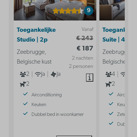
9
Vanaf
Toegankelijke
Toegankelij
€ 243
Studio | 2p
Suite | 4p
€ 187
Zeebrugge,
Zeebrugge,
2 nachten
Belgische kust
Belgische kus
2 personen
2
Ja
Ja
4
Ja
2
2
Airconditioning
Aircondit
Keuken
Keuken
Dubbel bed in woonkamer
Zetelbed
Dubbel b