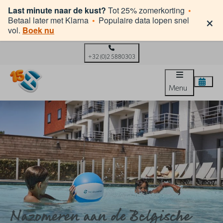
Last minute naar de kust?
Tot 25% zomerkorting
•
×
Betaal later met Klarna
•
Populaire data lopen snel
vol.
Boek nu
+32 (0)2 5880303
Menu
Nazomeren aan de Belgische