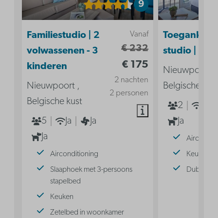
9
Vanaf
Familiestudio | 2
Toegankelij
€ 232
volwassenen - 3
studio | 2p
€ 175
kinderen
Nieuwpoort ,
2 nachten
Nieuwpoort ,
Belgische kus
2 personen
Belgische kust
2
Ja
5
Ja
Ja
Ja
Ja
Aircondit
Airconditioning
Keuken
Slaaphoek met 3-persoons
Dubbel b
stapelbed
Keuken
Zetelbed in woonkamer