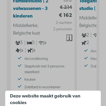
Vanaf
Familiestudio | 2
Toegankelij
€ 214
volwassenen - 3
studio | 2p
€ 162
kinderen
Middelkerke,
2 nachten
Middelkerke,
Belgische kus
2 personen
Belgische kust
2
Ja
5
0
Ja
2
Ja
Ja
Aircondit
Airconditioning
Keuken
Slaaphoek met 3-persoons
Dubbel b
stapelbed
Keuken
Zetelbed in woonkamer
Deze website maakt gebruik van
Bekijken
cookies