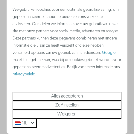
We gebruiken cookies voor een optimale gebruikservaring, om
gepersonaliseerde inhoud te bieden en ons verkeer te
analyseren. Ook delen we informatie over uw gebruik van onze
Zeebrugge
site met onze partners voor social media, adverteren en analyse.
België - Belgische kust
Deze partners kunnen deze gegevens combineren met andere
informatie die u aan ze heeft verstrekt of die ze hebben
verzameld op basis van uw gebruik van hun diensten.
Google
maakt hier gebruik van, waarbij de cookies gebruikt worden voor
gepersonaliseerde advertenties. Bekijk voor meer informatie ons
privacybeleid
.
Alles accepteren
Zelf instellen
Appartement huren in Zeebrugge aan de
Weigeren
haven? Boek nu je vakantie en geniet van het
NL
'Brugge aan zee' met de hele familie. Beste