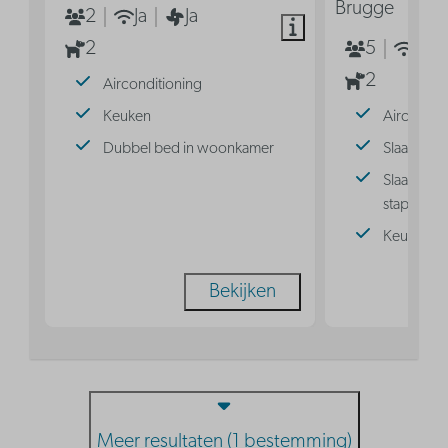
Brugge
2
Ja
Ja
2
5
Ja
2
Airconditioning
Keuken
Aircondit
Dubbel bed in woonkamer
Slaaphoek
Slaaphoek
stapelbed
Keuken
Bekijken
Meer resultaten (1 bestemming)