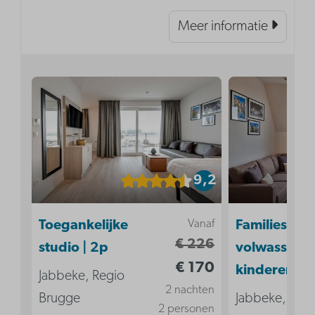
Meer informatie
9,2
Vanaf
Toegankelijke
Familiesuite 
€ 226
studio | 2p
volwassenen
€ 170
kinderen
Jabbeke, Regio
2 nachten
Brugge
Jabbeke, Reg
2 personen