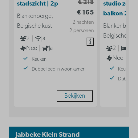
€ 218
stadszicht | 2p
studio zond
€ 165
balkon 2p
Blankenberge,
2 nachten
Belgische kust
Blankenberge
2 personen
Belgische kus
2
Ja
Nee
Ja
2
1
Nee
Keuken
Dubbel bed in woonkamer
Keuken
Dubbel b
Bekijken
Jabbeke Klein Strand