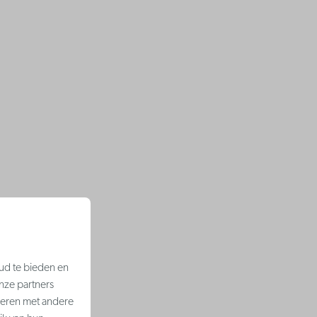
ud te bieden en
nze partners
neren met andere