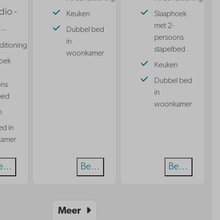
dio -
Keuken
Slaaphoek
met 2-
…
Dubbel bed
persoons
in
ditioning
stapelbed
woonkamer
oek
Keuken
Dubbel bed
ons
in
bed
woonkamer
n
ed in
amer
ekijken
Bekijken
Bekijken
Meer