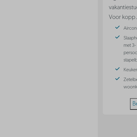
vakantiestu
Voor kopp
Aircon
Slaaph
met 3-
perso
stapel
Keuke
Zetelb
woonk
B