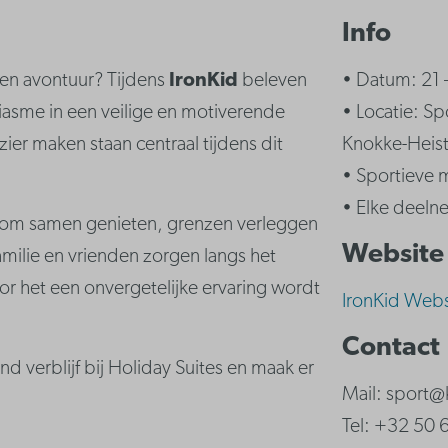
Info
r en avontuur? Tijdens
IronKid
beleven
• Datum: 21 
iasme in een veilige en motiverende
• Locatie: S
ier maken staan centraal tijdens dit
Knokke-Heis
• Sportieve m
• Elke deelne
al om samen genieten, grenzen verleggen
Website
Familie en vrienden zorgen langs het
r het een onvergetelijke ervaring wordt
IronKid Webs
Contact
 verblijf bij Holiday Suites en maak er
Mail: sport@
Tel: +32 50 