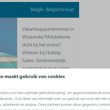
België - Belgische kust
Vakantieappartementen in
Westende/Middelkerke
dicht bij het strand?
Welkom bij Holiday
Suites. Kindvriendelijk,
comfortabel en modern.
Bekijk beschikbaarheid.
e maakt gebruik van cookies
Speeltuin
kies voor een optimale gebruikservaring, om gepersonaliseerde inho
Parking | Betalend
nalyseren. Ook delen we informatie over uw gebruik van onze site met o
Fietsenstalling
a, adverteren en analyse. Deze partners kunnen deze gegevens combi