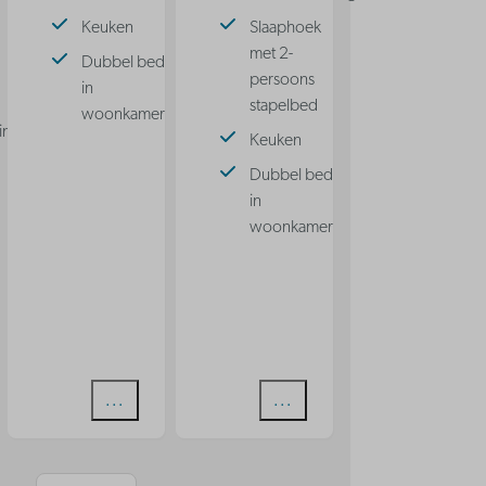
Keuken
Slaaphoek
met 2-
Dubbel bed
persoons
in
stapelbed
woonkamer
ing
Keuken
Dubbel bed
in
woonkamer
n
Bekijken
Bekijken