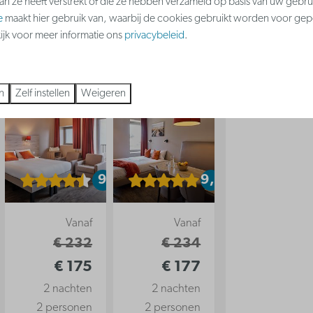
aan ze heeft verstrekt of die ze hebben verzameld op basis van uw gebru
Meer informatie
e
maakt hier gebruik van, waarbij de cookies gebruikt worden voor gep
kijk voor meer informatie ons
privacybeleid
.
n
Zelf instellen
Weigeren
9
9
9,5
Vanaf
Vanaf
€ 232
€ 234
€ 175
€ 177
2 nachten
2 nachten
2 personen
2 personen