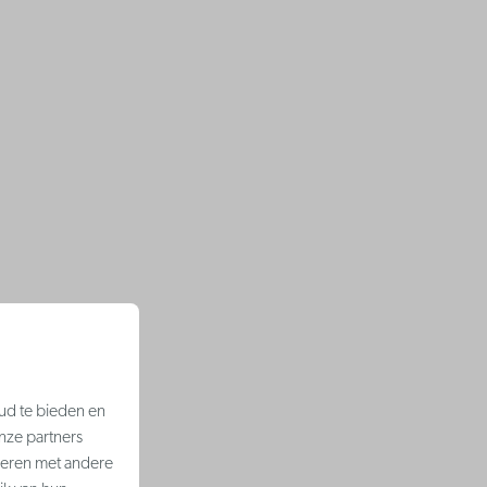
ud te bieden en
nze partners
neren met andere