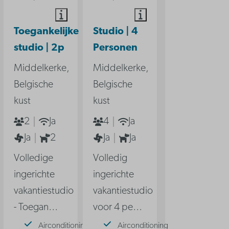
Toegankelijke
Studio | 4
studio | 2p
Personen
Middelkerke,
Middelkerke,
Belgische
Belgische
kust
kust
2
Ja
4
Ja
Ja
2
Ja
Ja
Volledige
Volledig
ingerichte
ingerichte
vakantiestudio
vakantiestudio
- Toegan
…
voor 4 pe
…
Airconditioning
Airconditioning