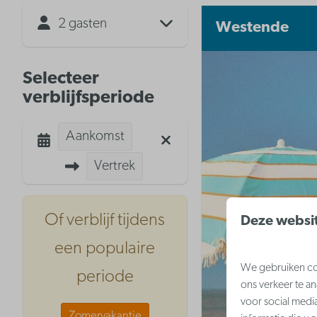
2 gasten
Westende
Selecteer
verblijfsperiode
Aankomst
Vertrek
Of verblijf tijdens
Deze websit
een populaire
We gebruiken coo
periode
ons verkeer te a
voor social medi
Zomervakantie