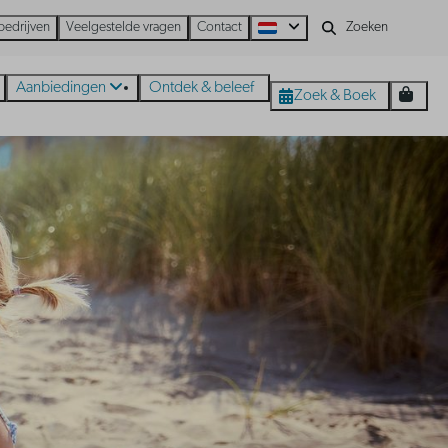
bedrijven
Veelgestelde vragen
Contact
Aanbiedingen
Ontdek & beleef
Zoek & Boek