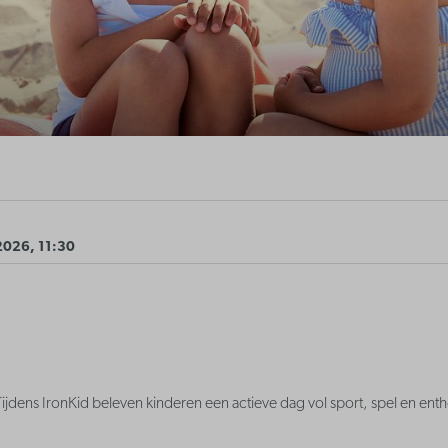
2026, 11:30
? Tijdens IronKid beleven kinderen een actieve dag vol sport, spel en en