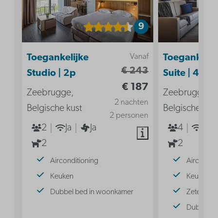
9
Vanaf
Toegankelijke
Toegankelij
€ 243
Studio | 2p
Suite | 4p
€ 187
Zeebrugge,
Zeebrugge,
2 nachten
Belgische kust
Belgische kus
2 personen
2
Ja
Ja
4
Ja
2
2
Airconditioning
Aircondit
Keuken
Keuken
Dubbel bed in woonkamer
Zetelbed
Dubbel b