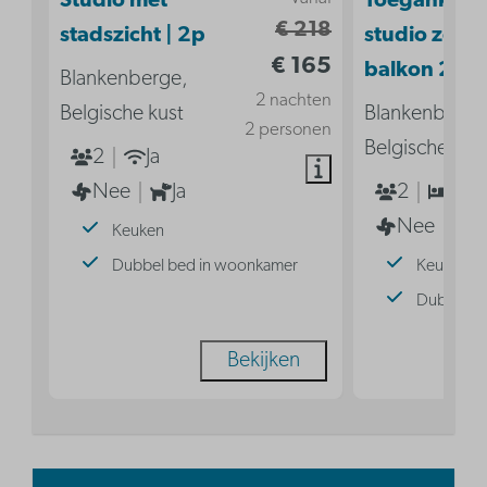
Studio met
Toegankelij
€ 218
stadszicht | 2p
studio zond
€ 165
balkon 2p
Blankenberge,
2 nachten
Belgische kust
Blankenberge
2 personen
Belgische kus
2
Ja
Nee
Ja
2
1
Nee
Keuken
Dubbel bed in woonkamer
Keuken
Dubbel b
Bekijken