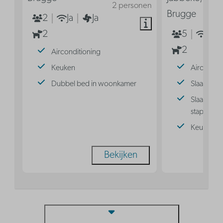
2 personen
Brugge
2
Ja
Ja
2
5
Ja
2
Airconditioning
Keuken
Aircondit
Dubbel bed in woonkamer
Slaaphoek
Slaaphoek
stapelbed
Keuken
Bekijken