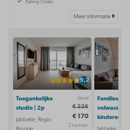
Parking | Gratis
Meer informatie
9,2
Vanaf
Toegankelijke
Familiesuite 
€ 226
studio | 2p
volwassenen
€ 170
kinderen
Jabbeke, Regio
2 nachten
Brugge
Jabbeke, Reg