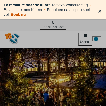
Last minute naar de kust?
Tot 25% zomerkorting
•
×
Betaal later met Klarna
•
Populaire data lopen snel
vol.
Boek nu
+32 (0)2 5880303
Menu