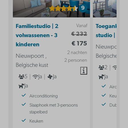
9
Vanaf
Familiestudio | 2
Toegankelij
€ 232
volwassenen - 3
studio | 2p
€ 175
kinderen
Nieuwpoort ,
2 nachten
Nieuwpoort ,
Belgische kus
2 personen
Belgische kust
2
Ja
5
Ja
Ja
Ja
Ja
Aircondit
Airconditioning
Keuken
Slaaphoek met 3-persoons
Dubbel b
stapelbed
Keuken