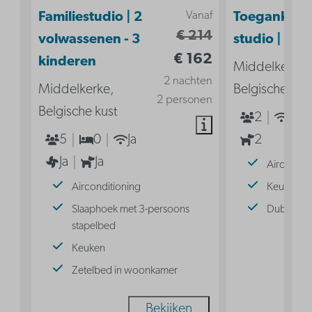
Vanaf
Familiestudio | 2
Toegankelij
€ 214
volwassenen - 3
studio | 2p
€ 162
kinderen
Middelkerke,
2 nachten
Middelkerke,
Belgische kus
2 personen
Belgische kust
2
Ja
5
0
Ja
2
Ja
Ja
Aircondit
Airconditioning
Keuken
Slaaphoek met 3-persoons
Dubbel b
stapelbed
Keuken
Zetelbed in woonkamer
Bekijken