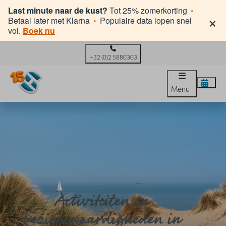
Last minute naar de kust?
Tot 25% zomerkorting
•
×
Betaal later met Klarna
•
Populaire data lopen snel
vol.
Boek nu
+32 (0)2 5880303
Menu
Activiteiten en
bezienswaardigheden in