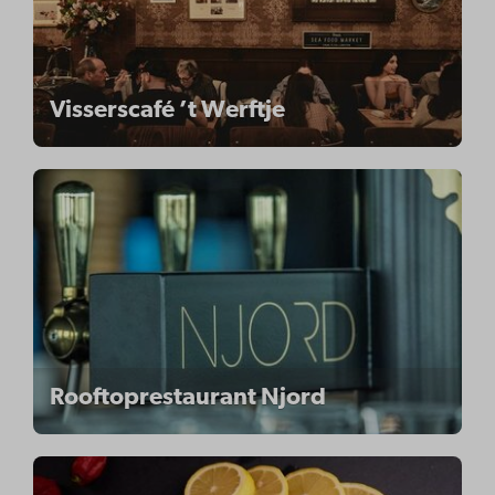
Visserscafé ’t Werftje
Rooftoprestaurant Njord