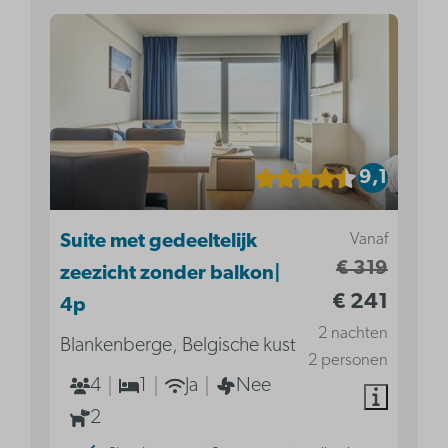
9,1
Vanaf
Suite met gedeeltelijk
€ 319
zeezicht zonder balkon|
€ 241
4p
2 nachten
Blankenberge, Belgische kust
2 personen
4
1
Ja
Nee
2