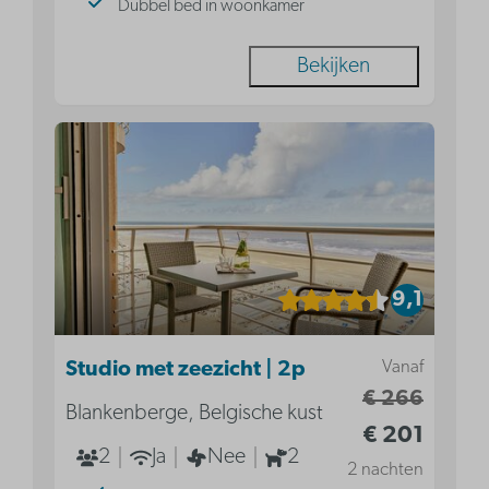
Dubbel bed in woonkamer
Bekijken
9,1
Vanaf
Studio met zeezicht | 2p
€ 266
Blankenberge, Belgische kust
€ 201
2
Ja
Nee
2
2 nachten