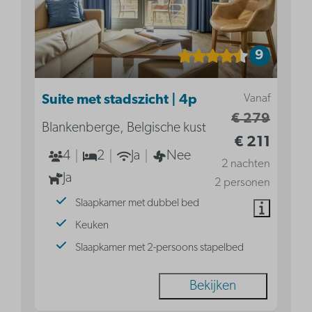
9
Vanaf
Suite met stadszicht | 4p
€ 279
Blankenberge, Belgische kust
€ 211
4
2
Ja
Nee
2 nachten
Ja
2 personen
Slaapkamer met dubbel bed
Keuken
Slaapkamer met 2-persoons stapelbed
Bekijken