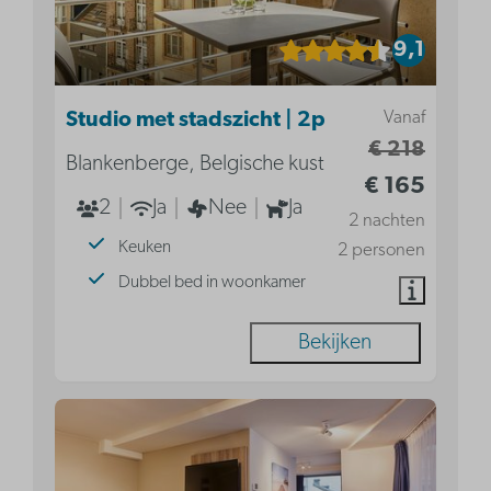
9,1
Vanaf
Studio met stadszicht | 2p
€ 218
Blankenberge, Belgische kust
€ 165
2
Ja
Nee
Ja
2 nachten
Keuken
2 personen
Dubbel bed in woonkamer
Bekijken