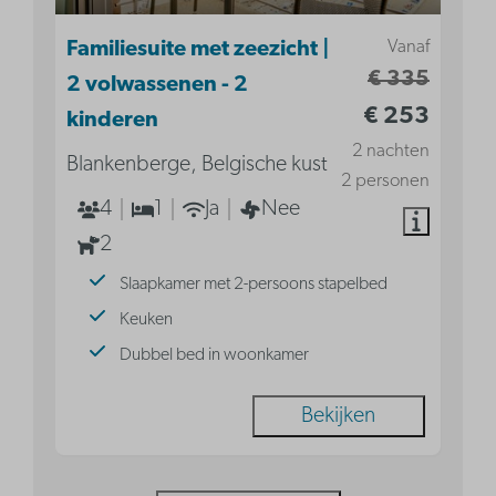
Vanaf
Familiesuite met zeezicht |
€ 335
2 volwassenen - 2
€ 253
kinderen
2 nachten
Blankenberge, Belgische kust
2 personen
4
1
Ja
Nee
2
Slaapkamer met 2-persoons stapelbed
Keuken
Dubbel bed in woonkamer
Bekijken