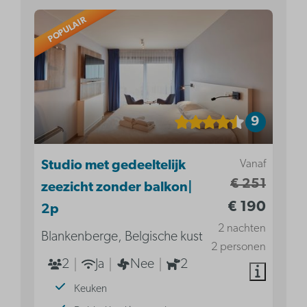
POPULAIR
9
Vanaf
Studio met gedeeltelijk
€ 251
zeezicht zonder balkon|
€ 190
2p
2 nachten
Blankenberge, Belgische kust
2 personen
2
Ja
Nee
2
Keuken