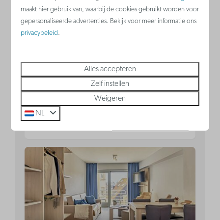
2 nachten
maakt hier gebruik van, waarbij de cookies gebruikt worden voor
4
1
Ja
Nee
2 personen
gepersonaliseerde advertenties. Bekijk voor meer informatie ons
Ja
privacybeleid
.
Slaaphoek met 2-persoons
stapelbed
Alles accepteren
Slaapkamer met dubbel bed
Zelf instellen
Keuken
Weigeren
NL
Bekijken