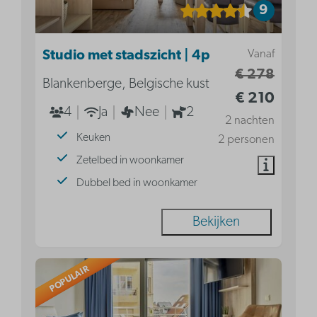
9
Vanaf
Studio met stadszicht | 4p
€ 278
Blankenberge, Belgische kust
€ 210
4
Ja
Nee
2
2 nachten
Keuken
2 personen
Zetelbed in woonkamer
Dubbel bed in woonkamer
Bekijken
POPULAIR