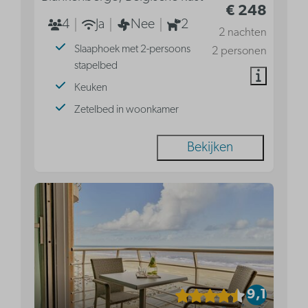
€ 248
4
Ja
Nee
2
2 nachten
Slaaphoek met 2-persoons
2 personen
stapelbed
Keuken
Zetelbed in woonkamer
Bekijken
9,1