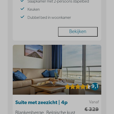
Slaapkamer met 2-persoons stapelbed
Keuken
Dubbel bed in woonkamer
Bekijken
9,1
Vanaf
Suite met zeezicht | 4p
€ 329
Blankenberge, Belgische kust