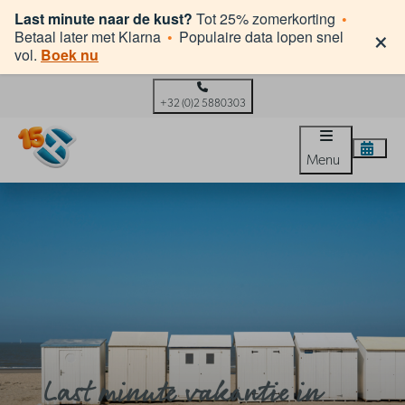
Last minute naar de kust?
Tot 25% zomerkorting
•
×
Betaal later met Klarna
•
Populaire data lopen snel
vol.
Boek nu
+32 (0)2 5880303
Menu
Last minute vakantie in