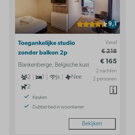
9,1
Vanaf
Toegankelijke studio
€ 218
zonder balkon 2p
€ 165
Blankenberge, Belgische kust
2 nachten
2
1
Ja
Nee
2 personen
2
Keuken
Dubbel bed in woonkamer
Bekijken