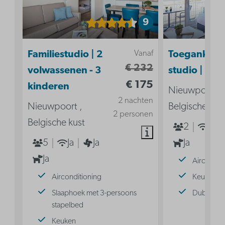
9
Vanaf
Familiestudio | 2
Toegankelij
€ 232
volwassenen - 3
studio | 2p
€ 175
kinderen
Nieuwpoort ,
2 nachten
Nieuwpoort ,
Belgische kus
2 personen
Belgische kust
2
Ja
5
Ja
Ja
Ja
Ja
Aircondit
Airconditioning
Keuken
Slaaphoek met 3-persoons
Dubbel b
stapelbed
Keuken