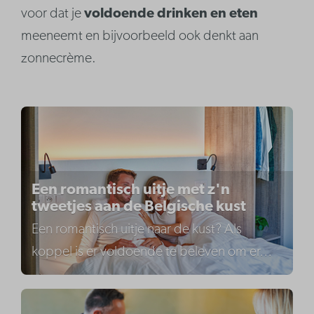
voor dat je
voldoende drinken en eten
meeneemt en bijvoorbeeld ook denkt aan
zonnecrème.
Een romantisch uitje met z'n
tweetjes aan de Belgische kust
Een romantisch uitje naar de kust? Als
koppel is er voldoende te beleven om er
…