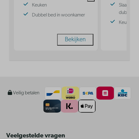
Keuken
Slaapkame
dubbel b
Dubbel bed in woonkamer
Keuken
Bekijken
Veilig betalen
Veelgestelde vragen