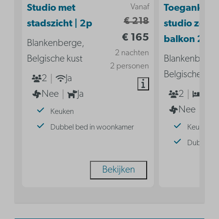
Vanaf
Studio met
Toegankelij
€ 218
stadszicht | 2p
studio zond
€ 165
balkon 2p
Blankenberge,
2 nachten
Belgische kust
Blankenberge
2 personen
Belgische kus
2
Ja
Nee
Ja
2
1
Nee
Keuken
Dubbel bed in woonkamer
Keuken
Dubbel b
Bekijken