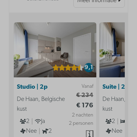
Meer informatie
9,1
Vanaf
Studio | 2p
Suite | 2p
€ 234
De Haan, Belgische
De Haan, Bel
€ 176
kust
kust
2 nachten
2
Ja
2
1
2 personen
Nee
2
Nee