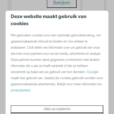
Bekijken
Deze website maakt gebruik van
cookies
Zeebrugge
We gebruiken cookies voor een optimale gebruikservaring, om
gepersonaliseerde inhoud te bieden en ons verkeer te
België - Belgische kust
analyseren. Ook delen we informatie over uw gebruik van onze
site met onze partners voor social media, adverteren en analyse.
Deze partners kunnen deze gegevens combineren met andere
informatie die u aan ze heeft verstrekt of die ze hebben
verzameld op basis van uw gebruik van hun diensten.
Google
maakt hier gebruik van, waarbij de cookies gebruikt worden voor
gepersonaliseerde advertenties. Bekijk voor meer informatie ons
privacybeleid
.
Appartement huren in Zeebrugge aan de
Alles accepteren
haven? Boek nu je vakantie en geniet van het