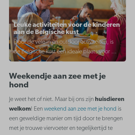
Leuke activiteiten voor de kinderen
aan de Belgische kust
Door de vele in-en outdoor activiteiten, is
de Belgische kust een ideale plaats voor
…
Weekendje aan zee met je
hond
Je weet het of niet. Maar bij ons zijn
huisdieren
welkom
! Een
weekend aan zee met je hond
is
een geweldige manier om tijd door te brengen
met je trouwe viervoeter en tegelijkertijd te