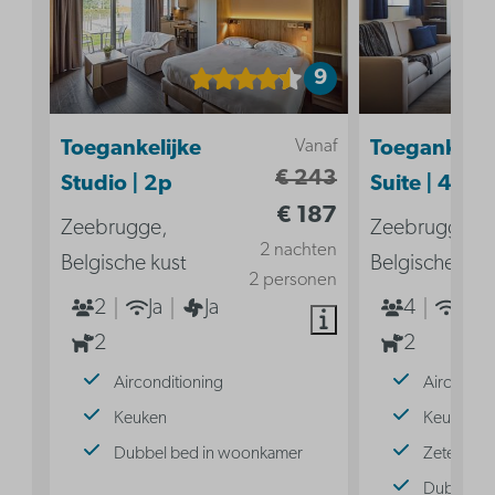
9
Vanaf
Toegankelijke
Toegankelij
€ 243
Studio | 2p
Suite | 4p
€ 187
Zeebrugge,
Zeebrugge,
2 nachten
Belgische kust
Belgische kus
2 personen
2
Ja
Ja
4
Ja
2
2
Airconditioning
Aircondit
Keuken
Keuken
Dubbel bed in woonkamer
Zetelbed
Dubbel b