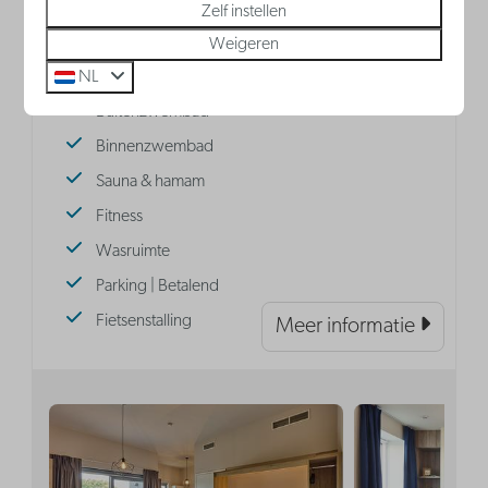
Zelf instellen
'Brugge aan zee' met de hele familie. Beste
Weigeren
prijs gegarandeerd.
NL
Buitenzwembad
Binnenzwembad
Sauna & hamam
Fitness
Wasruimte
Parking | Betalend
Fietsenstalling
Meer informatie