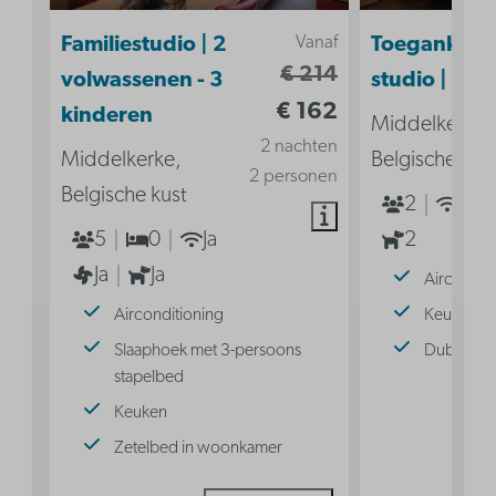
Vanaf
Familiestudio | 2
Toegankelij
€ 214
volwassenen - 3
studio | 2p
€ 162
kinderen
Middelkerke,
2 nachten
Middelkerke,
Belgische kus
2 personen
Belgische kust
2
Ja
5
0
Ja
2
Ja
Ja
Aircondit
Airconditioning
Keuken
Slaaphoek met 3-persoons
Dubbel b
stapelbed
Keuken
Zetelbed in woonkamer