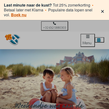
Last minute naar de kust?
Tot 25% zomerkorting
•
×
Betaal later met Klarna
•
Populaire data lopen snel
vol.
Boek nu
+32 (0)2 5880303
Menu
Weekendje weg aan de