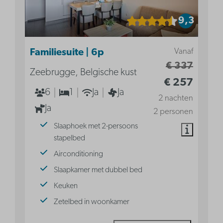
9,3
Vanaf
Familiesuite | 6p
€ 337
Zeebrugge, Belgische kust
€ 257
6
1
Ja
Ja
2 nachten
Ja
2 personen
Slaaphoek met 2-persoons
stapelbed
Airconditioning
Slaapkamer met dubbel bed
Keuken
Zetelbed in woonkamer