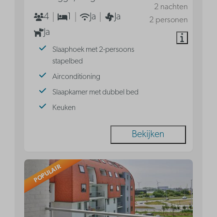
2 nachten
4
1
Ja
Ja
2 personen
Ja
Slaaphoek met 2-persoons
stapelbed
Airconditioning
Slaapkamer met dubbel bed
Keuken
Bekijken
POPULAIR