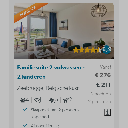
POPULAIR
8,9
Vanaf
Familiesuite 2 volwassen -
€ 276
2 kinderen
€ 211
Zeebrugge, Belgische kust
2 nachten
4
Ja
Ja
2
2 personen
Slaaphoek met 2-persoons
stapelbed
Airconditioning