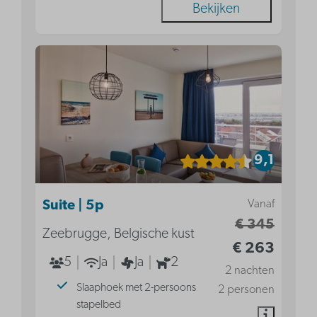
Bekijken
9,1
Vanaf
Suite | 5p
€ 345
Zeebrugge, Belgische kust
€ 263
5
Ja
Ja
2
2 nachten
Slaaphoek met 2-persoons
2 personen
stapelbed