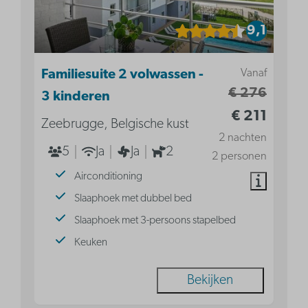
9,1
Vanaf
Familiesuite 2 volwassen -
€ 276
3 kinderen
€ 211
Zeebrugge, Belgische kust
2 nachten
5
Ja
Ja
2
2 personen
Airconditioning
Slaaphoek met dubbel bed
Slaaphoek met 3-persoons stapelbed
Keuken
Bekijken