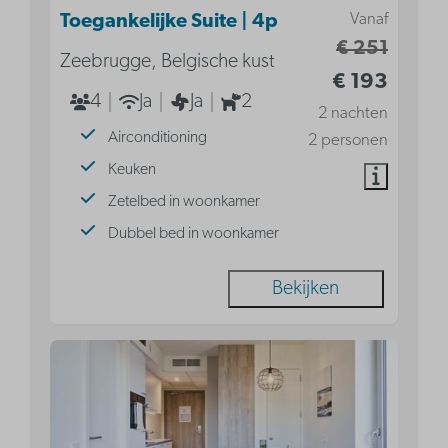
Vanaf
Toegankelijke Suite | 4p
€ 251
Zeebrugge, Belgische kust
€ 193
4
Ja
Ja
2
2 nachten
Airconditioning
2 personen
Keuken
Zetelbed in woonkamer
Dubbel bed in woonkamer
Bekijken