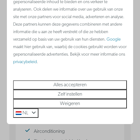
gepersonaliseerde inhoud te bieden en ons verkeer te
analyseren. Ook delen we informatie over uw gebruik van onze
site met onze partners voor social media, adverteren en analyse.
Deze partners kunnen deze gegevens combineren met andere
informatie die u aan ze heeft verstrekt of die ze hebben
9,1
verzameld op basis van uw gebruik van hun diensten.
Google
maakt hier gebruik van, waarbij de cookies gebruikt worden voor
gepersonaliseerde advertenties. Bekijk voor meer informatie ons
Vanaf
Familiesuite zonder
privacybeleid
.
€ 263
balkon 2 volwassenen - 2
€ 202
kinderen
Alles accepteren
2 nachten
Zeebrugge, Belgische kust
Zelf instellen
2 personen
4
Ja
Ja
2
Weigeren
NL
Slaaphoek met 2-persoons
stapelbed
Airconditioning