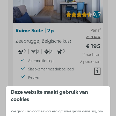
8,7
Vanaf
Ruime Suite | 2p
€ 255
Zeebrugge, Belgische kust
€ 195
2
Ja
Ja
2
2 nachten
Airconditioning
2 personen
Slaapkamer met dubbel bed
Keuken
Bekijken
Deze website maakt gebruik van
cookies
We gebruiken cookies voor een optimale gebruikservaring, om