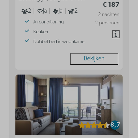
€ 187
2
Ja
Ja
2
2 nachten
Airconditioning
2 personen
Keuken
Dubbel bed in woonkamer
Bekijken
8,7