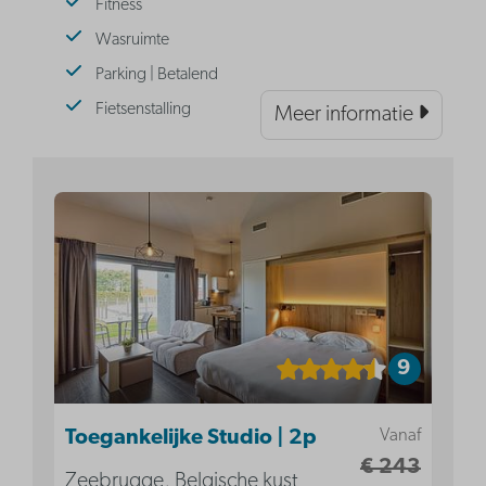
Fitness
Wasruimte
Parking | Betalend
Fietsenstalling
Meer informatie
9
Vanaf
Toegankelijke Studio | 2p
€ 243
Zeebrugge, Belgische kust