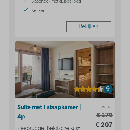
Slaaphoek met dubbel bed
Keuken
Bekijken
9
Vanaf
Suite met 1 slaapkamer |
€ 270
4p
€ 207
Zeebrugge, Belgische kust