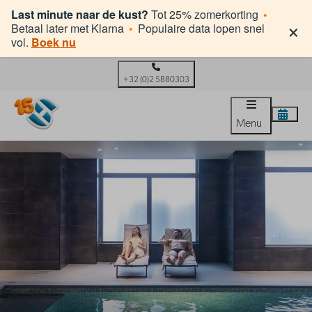
Last minute naar de kust?
Tot 25% zomerkorting
•
×
Betaal later met Klarna
•
Populaire data lopen snel
vol.
Boek nu
+32 (0)2 5880303
Menu