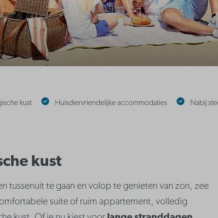
gische kust
Huisdiervriendelijke accommodaties
Nabij st
sche kust
 tussenuit te gaan en volop te genieten van zon, zee
n comfortabele suite of ruim appartement, volledig
he kust. Of je nu kiest voor
lange stranddagen
,