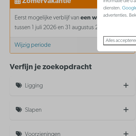
Zomervakantie
informatie die u 
diensten.
Googl
advertenties. Be
Eerst mogelijke verblijf van
een weekend
tussen 1 juli 2026 en 31 augustus 2026
Alles acceptere
Wijzig periode
Verfijn je zoekopdracht
Ligging
Zeezicht (5)
Slapen
Gedeeltelijk zeezicht (1)
Eenpersoonsbed (2)
Stadszicht (3)
Voorzieningen