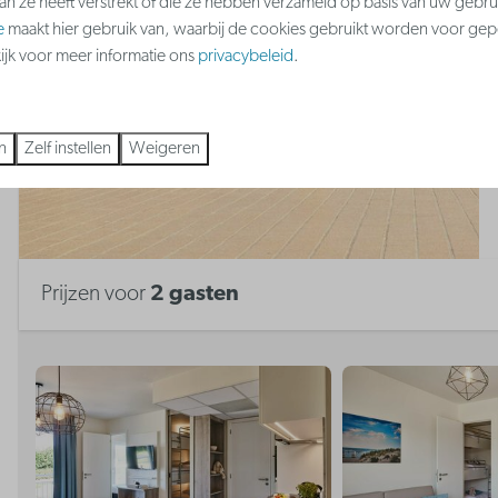
aan ze heeft verstrekt of die ze hebben verzameld op basis van uw gebru
e
maakt hier gebruik van, waarbij de cookies gebruikt worden voor gep
kijk voor meer informatie ons
privacybeleid
.
n
Zelf instellen
Weigeren
Prijzen voor
2 gasten