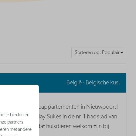
Sorteren op: Populair
België - Belgische kust
Nieuwe vakantieappartementen in Nieuwpoort!
ud te bieden en
Verblijf bij Holiday Suites in de nr. 1 badstad van
nze partners
België. Wist je dat huisdieren welkom zijn bij
neren met andere