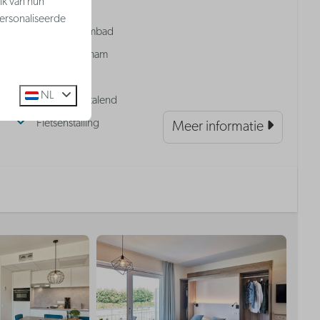
ons?
ik van hun
ersonaliseerde
Binnenzwembad
Sauna & hamam
Speeltuin
NL
Parking | Betalend
Fietsenstalling
Meer informatie