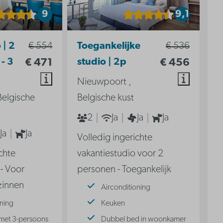
9
9,1
 | 2
€ 554
Toegankelijke
€ 536
- 3
€ 471
studio | 2p
€ 456
Nieuwpoort ,
Belgische
Belgische kust
2
Ja
Ja
Ja
Ja
Ja
Volledig ingerichte
chte
vakantiestudio voor 2
 - Voor
personen - Toegankelijk
zinnen
Airconditioning
oning
Keuken
met 3-persoons
Dubbel bed in woonkamer