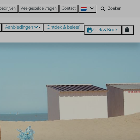
bedrijven
Veelgestelde vragen
Contact
Aanbiedingen
Ontdek & beleef
Zoek & Boek