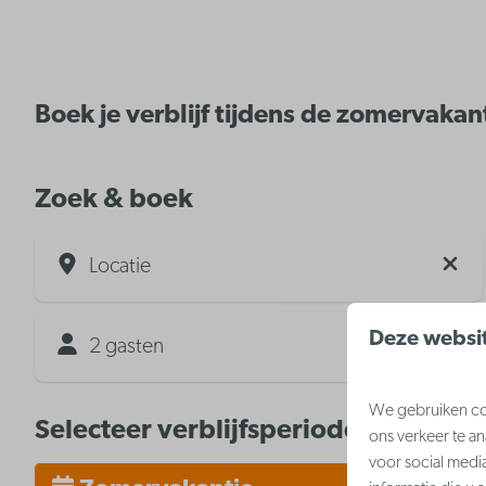
Boek je verblijf tijdens de zomervakan
Zoek & boek
Locatie
Deze websit
2 gasten
We gebruiken coo
Selecteer verblijfsperiode
ons verkeer te a
voor social medi