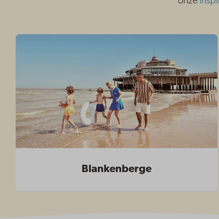
onze
inspi
Blankenberge