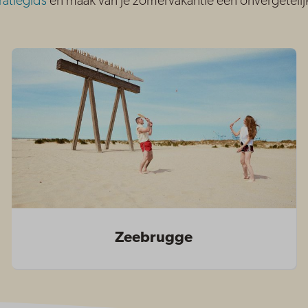
ratiegids
en maak van je zomervakantie een onvergetelij
Zeebrugge