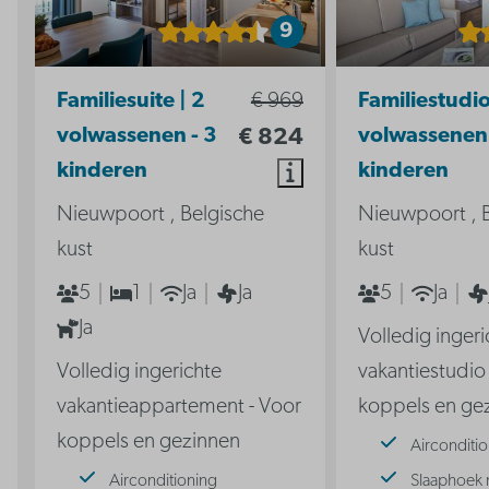
9
Familiesuite | 2
€ 969
Familiestudio
volwassenen - 3
€ 824
volwassenen 
kinderen
kinderen
Nieuwpoort , Belgische
Nieuwpoort , 
kust
kust
5
1
Ja
Ja
5
Ja
Ja
Volledig ingeri
Volledig ingerichte
vakantiestudio
vakantieappartement - Voor
koppels en ge
koppels en gezinnen
Airconditi
Airconditioning
Slaaphoek 